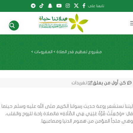
تابعنا على:
مشروع تعظيم قدر الصلاة
>
المقروءات
>
كن أول من يعلق
تغريدات
ليتنا نستشعر روعة حديث رسولنا الكريم صلى الله عليه وسلم حينما
قال: «وَجُعِلَتْ قُرَّةُ عَيْنِي فِي الصَّلَاةِ» فالصلاة راحة للروح والقلب،
وهي ملجأ المؤمن من هموم الدنيا ومصاعبها.