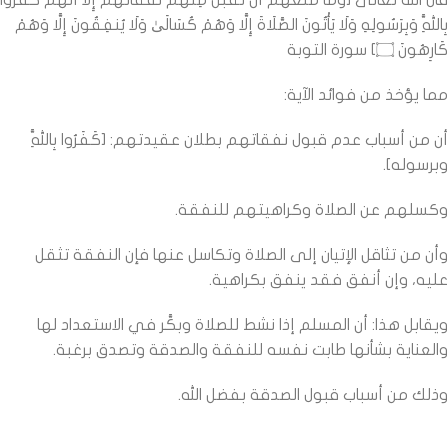
قال الله تعالى [وَمَا مَنَعَهُمْ أَن تُقْبَلَ مِنْهُمْ نَفَقَاتُهُمْ إِلَّا أَنَّهُمْ كَفَرُوا
بِاللَّهِ وَبِرَسُولِهِ وَلَا يَأْتُونَ الصَّلَاةَ إِلَّا وَهُمْ كُسَالَىٰ وَلَا يُنفِقُونَ إِلَّا وَهُمْ
كَارِهُونَ ۝] سورة التوبة
مما يؤخذ من فوائد الآية:
أن من أسباب عدم قبول نفقاتهم بطلان عقيدتهم: [كَفَرُوا بِاللَّهِ
وبرسوله].
وكسلهم عن الصلاة وكراهيتهم للنفقة.
وأن من تثاقل الإتيان إلى الصلاة وتكاسل عنها فإن النفقة تثقل
عليه، وإن أنفق فقد ينفق بكراهية.
ويقابل هذا: أن المسلم إذا نشط للصلاة وبكَّر في الاستعداد لها
والعناية بشأنها طابت نفسه للنفقة والصدقة وتصدق برغبة.
وذلك من أسباب قبول الصدقة بفضل الله.