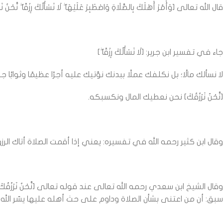
قال الله تعالى [وَأْمُرْ أَهْلَكَ بِالصَّلَاةِ وَاصْطَبِرْ عَلَيْهَا ۖ لَا نَسْأَلُكَ رِزْقًا ۖ نَّحْنُ نَرْزُقُكَ ۗ
جاء في تفسير ابن جرير: [لَا نَسْأَلُكَ رِزْقًا ۖ]
لا نسألك مالًا؛ بل نكلفك عملًا ببدنك نؤتيك عليه أجرًا عظيمًا وثوابًا جزيل
[نَّحْنُ نَرْزُقُكَ] نحن نعطيك المال ونكسبكه.
وقال ابن كثير رحمه الله في تفسيره: يعني إذا أقمت الصلاة أتاك الرزق من حيث لا تحتسب كما قال تع
وقال الشيخ ابن سعدي رحمه الله تعالى عند قوله تعالى [نَّحْنُ نَرْزُق
سبق: أن من اعتنى بشأن الصلاة وداوم على حث أهله عليها يسّر الله ت