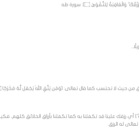
 وَالْعَاقِبَةُ لِلتَّقْوَىٰ ۝]. سورة طه
ًا..
الى: [وَمَن يَتَّقِ اللهَ يَجْعَل لَّهُ مَخْرَجًا ۝ وَيَرْزُقْهُ مِنْ حَيْثُ لَا يَحْتَسِبُ]
ُكَ ۗ] أي رزقك علينا قد تكفلنا به كما تكفلنا بأرزاق الخلائق كلهم، 
عالى له الرزق.