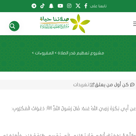
تابعنا على:
مشروع تعظيم قدر الصلاة
>
المقروءات
>
كن أول من يعلق
تغريدات
عن أَبِي بَكْرَةَ رَضِيَ اللهُ عَنهُ: قَالَ رَسُولُ اللَّهِ ﷺ: دَعَوَاتُ الْمَكْرُوبِ: