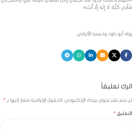
«اللَّهُمَّ رَحْمَتَكَ أَرْجُو، فَلَا تَكِلنِي إِلَى نَفْسِي طَرْفَةَ عَيْنٍ، وَأَصْلِحْ لِي
شَأْنِي كُلَّهُ، لَا إِلَهَ إِلَّا أَنْتَ».
رواه أبو داود وحسنه الألباني
اترك تعليقاً
لن يتم نشر عنوان بريدك الإلكتروني.
الحقول الإلزامية مشار إليها بـ
*
التعليق
*