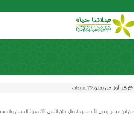
كن أول من يعلق
تغريدات
عن ابن عباس رضي الله عنهما، قال: كان النّبي ﷺ يعوّذُ الحسن والحسي