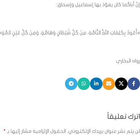
إنّ أباكُما كان يعوّذ بها إسماعيل وإسحاق:
«أَعُوذُ بِكَلِمَاتِ اللَّهِ التَّامَّةِ، مِنْ كُلِّ شَيْطَانٍ وَهَامَّةٍ، وَمِنْ كُلِّ عَيْنٍ لاَمَّةٍ»
رواه البخاري
اترك تعليقاً
لن يتم نشر عنوان بريدك الإلكتروني.
الحقول الإلزامية مشار إليها بـ
*