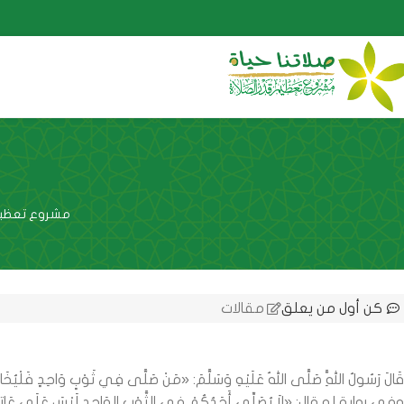
مشروع تعظيم 
كن أول من يعلق
مقالات
قَالَ رَسُولُ اللَّهِ صَلَّى اللهُ عَلَيْهِ وَسَلَّمَ: «مَنْ صَلَّى فِي ثَوْبٍ وَاحِدٍ فَلْيُخ
وفي رواية له قال: «لاَ يُصَلِّي أَحَدُكُمْ فِي الثَّوْبِ الوَاحِدِ لَيْسَ عَلَى عَاتِ