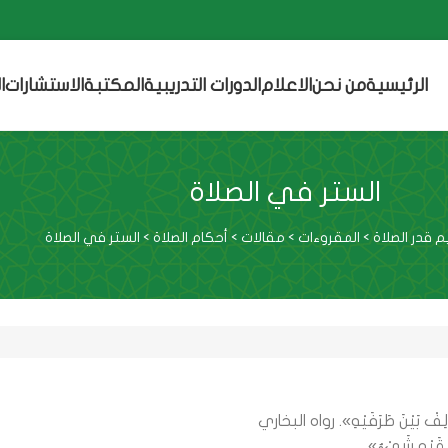
الرئيسية
من نحن
الاعلام
الدورات التدريبية
المكتبة
الاستشارات
ا
الستر في الصلاة
قدر الصلاة
>
المقروءات
>
مقالات
>
أحكام الصلاة
>
الستر في الصلاة
َالِفْ بَيْنَ طَرَفَيْهِ». رواه البخاري
قَيْهِ شَيْءٌ».