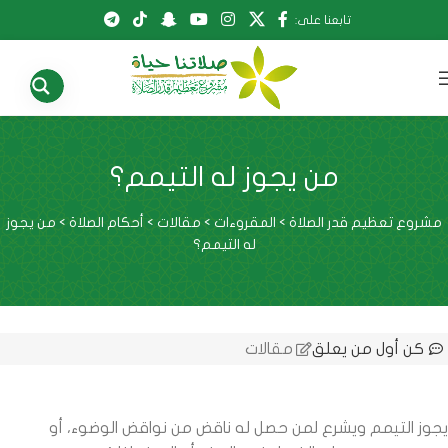
تابعنا على:
من يجوز له التيمم؟
مشروع تعظيم قدر الصلاة
>
المقروءات
>
مقالات
>
أحكام الصلاة
>
من يجوز
له التيمم؟
كن أول من يعلق
مقالات
يجوز التيمم ويشرع لمن حصل له ناقض من نواقض الوضوء، أو