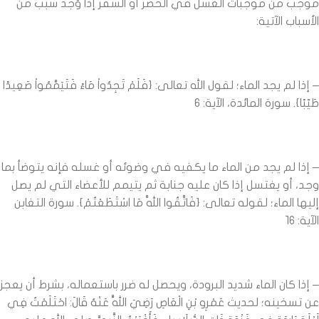
موجب من موجبات الغسل في الحضر أو السفر إذا وُجد سبب من
الأسباب الآتية:
– إذا لم يجد الماء؛ لقول الله تعالى: {فَلَمْ تَجِدُواْ مَاءً فَتَيَمَّمُواْ صَعِيدًا
طَيّبًا}. سورة المائدة، الآية: 6
– إذا لم يجد من الماء ما يكفيه في وضوئه أو غسله فإنه يتوضأ بما
وجد، أو يغتسل إذا كان عليه جنابة ثم يتيمم للأعضاء التي لم يصل
إليها الماء؛ لقوله تعالى: {فَاتَّقُوا اللَّهَ مَا اسْتَطَعْتُمْ}. سورة التغابن
الآية: 16
– إذا كان الماء شديد البرودة، ويحصل له ضرر باستعماله، بشرط أن يعجز
عن تسخينه؛ لحديث عَمْرِو بْنِ الْعَاصِ رَضِيَ اللَّهُ عَنْهُ قَالَ: احْتَلَمْتُ فِي