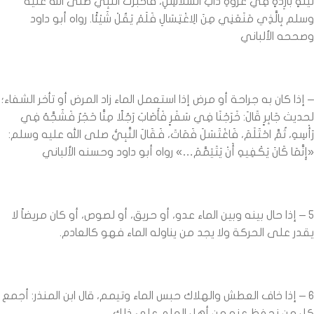
لَيْلَةٍ بَارِدَةٍ فِي غَزْوَةِ ذَاتِ السُّلَاسِلِ، فَأَخْبَرْتُ النَّبِيَّ صلى الله عليه
وسلم بِالَّذِي مَنَعَنِي مِنَ الِاغْتِسَالِ فَلَمْ يَقُلْ شَيْئًا. رواه أبو داود
وصححه الألباني
– إذا كان به جراحة أو مرض إذا استعمل الماء زاد المرض أو تأخر الشفاء؛
لحديث جَابِرٍ قَالَ: خَرَجْنَا فِي سَفَرٍ فَأَصَابَ رَجُلًا مِنَّا حَجَرٌ فَشَجَّهُ فِي
رَأْسِهِ، ثُمَّ احْتَلَمَ، فَاغْتَسَلَ فَمَاتَ، فَقَالَ النَّبِيُّ صلى الله عليه وسلم:
«إِنَّمَا كَانَ يَكْفِيهِ أَنْ يَتَيَمَّمَ…» رواه أبو داود وحسنه الألباني
5 – إذا حال بينه وبين الماء عدو، أو حريق، أو لصوص، أو كان مريضاً لا
يقدر على الحركة ولا يجد من يناوله الماء فهو كالعادم.
6 – إذا خاف العطش والهلاك حبس الماء وتيمم، قال ابن المنذر: أجمع
كل من نحفظ عنه من أهل العلم على ذلك.