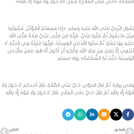
الصلاة»، «حي على الفلاح» فقل: «لا حول ولا قوة إلا بالله».
لِقَوْلِ النَّبِيِّ صلى الله عليه وسلم: «إِذَا سَمِعْتُمُ الْمُؤَذِّنَ، فَقُولُوا
مِثْلَ مَا يَقُولُ ثُمَّ صَلُّوا عَلَيَّ، فَإِنَّهُ مَنْ صَلَّى عَلَيَّ صَلَاةً صَلَّى الله
عَلَيْهِ بِهَا عَشْرًا، ثُمَّ سَلُوا اللهَ لِيَ الْوَسِيلَةَ، فَإِنَّهَا مَنْزِلَةٌ فِي الْجَنَّةِ، لَا
تَنْبَغِي إِلَّا لِعَبْدٍ مِنْ عِبَادِ اللهِ، وَأَرْجُو أَنْ أَكُونَ أَنَا هُوَ، فَمَنْ سَأَلَ لِي
الْوَسِيلَةَ حَلَّتْ لَهُ الشَّفَاعَةُ». رواه مسلم
وفي رواية: ثُمَّ قَالَ المؤذن: حَيَّ عَلَى الصَّلَاةِ، قَالَ أحدكم: لَا حَوْلَ وَلَا
قُوَّةَ إِلَّا بِاللهِ، ثُمَّ قَالَ: حَيَّ عَلَى الْفَلَاحِ، قَالَ: لَا حَوْلَ وَلَا قُوَّةَ إِلَّا بِاللهِ.
السابق
التالي