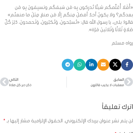
«أَفَلا أُعَلِّمكُم شيئًا تُدرِكون بِه مَن سَبقكُم وتسبِقونَ بِهِ مَن
بعدكُم؟ ولا يكونُ أحدٌ أفضلَ مِنكُم إلّا مَن صنعَ مِثلَ ما صنعتُم»
قالوا: بلى، يا رسول الله قال: «تُسبّحونَ، وَتُكبّرونَ، وَتَحمدونَ، دُبُرَ كُلِّ
صَلاةٍ ثَلاثًا وَثَلاثينَ مَرّة».
رواه مسلم
السابق
التالي
معقبات لا يخيب قائلهن
ذكر دبر كل صلاة
اترك تعليقاً
لن يتم نشر عنوان بريدك الإلكتروني.
الحقول الإلزامية مشار إليها بـ
*