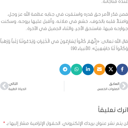
عنده مناجاته..
فمن قدّر الأمر حق قدره واستقرت في جنابه عظمة الله عز وجل،
وامتلأ قلبه بالخوف، خشع في صلاته، وأقبل عليها بروحه، وسكنت
جوارحه فيها، فاستحق الأجر، والثناء الجميل في الآخرة..
قال الله تعالى: «إِنَّهُمْ كَانُواْ يُسَارِعُونَ في الْخَيْراتِ وَيَدْعُونَنَا رَغَباً وَرَهَباً
وَكَانُواْ لَنَا خاشِعِينَ». [الأنبياء:90]
السابق
التالي
الصلوات الخمس
الحياة الطيبة
اترك تعليقاً
لن يتم نشر عنوان بريدك الإلكتروني.
الحقول الإلزامية مشار إليها بـ
*