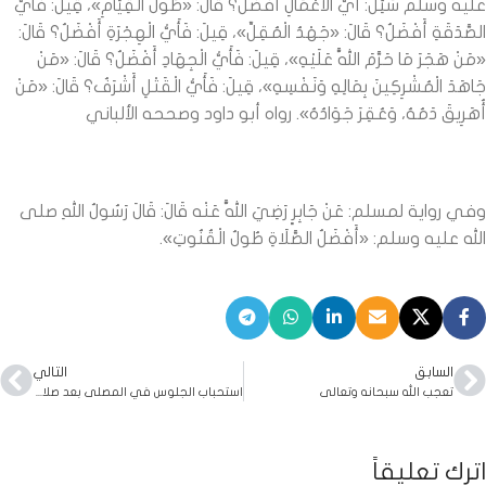
عليه وسلم سُئِلَ: أَيُّ الْأَعْمَالِ أَفْضَلُ؟ قَالَ: «طُولُ الْقِيَامِ»، قِيلَ: فَأَيُّ
الصَّدَقَةِ أَفْضَلُ؟ قَالَ: «جَهْدُ الْمُقِلِّ»، قِيلَ: فَأَيُّ الْهِجْرَةِ أَفْضَلُ؟ قَالَ:
«مَنْ هَجَرَ مَا حَرَّمَ اللَّهُ عَلَيْهِ»، قِيلَ: فَأَيُّ الْجِهَادِ أَفْضَلُ؟ قَالَ: «مَنْ
جَاهَدَ الْمُشْرِكِينَ بِمَالِهِ وَنَفْسِهِ»، قِيلَ: فَأَيُّ الْقَتْلِ أَشْرَفُ؟ قَالَ: «مَنْ
أُهَرِيقَ دَمُهُ، وَعُقِرَ جَوَادُهُ». رواه أبو داود وصححه الألباني
وفي رواية لمسلم: عَنْ جَابِرٍ رَضِيَ اللَّهُ عَنْه قَالَ: قَالَ رَسُولُ اللهِ صلى
الله عليه وسلم: «أَفْضَلُ الصَّلَاةِ طُولُ الْقُنُوتِ».
السابق
التالي
تعجب الله سبحانه وتعالى
استحباب الجلوس في المصلى بعد صلاة الصبح
اترك تعليقاً