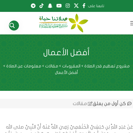
تابعنا على:
أفضل الأعمال
مشروع تعظيم قدر الصلاة
>
المقروءات
>
مقالات
>
معلومات عن الصلاة
>
أفضل الأعمال
كن أول من يعلق
مقالات
عَنْ عَبْدِ اللَّهِ بْنِ حُبْشِيٍّ الْخَثْعَمِيِّ رَضِيَ اللَّهُ عَنْهُ أَنَّ النَّبِيَّ صلى الله