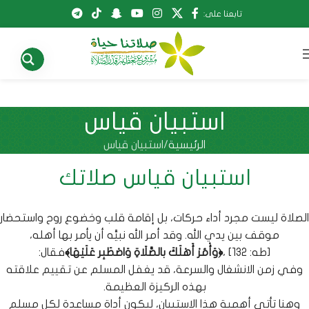
تابعنا على:
استبيان قياس
الرئيسية
استبيان قياس
استبيان قياس صلاتك
الصلاة ليست مجرد أداء حركات، بل إقامة قلب وخضوع روح
واستحضار
موقف بين يدي الله. وقد أمر الله نبيَّه أن يأمر بها أهله،
[طه: 132] ،
﴿وَأْمُرْ أَهْلَكَ بالصَّلَاةِ وَاصْطَبِر عَلَيْهَا﴾
فقال:
وفي زمن الانشغال والسرعة، قد يغفل المسلم عن تقييم علاقته
بهذه الركيزة العظيمة.
وهنا تأتي أهمية هذا الاستبيان، ليكون أداة مساعدة لكل مسلم